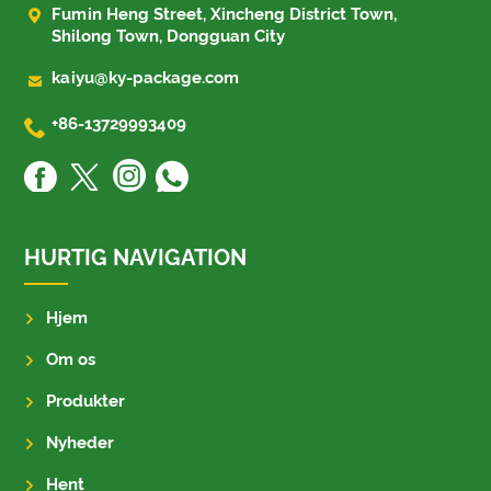

Fumin Heng Street, Xincheng District Town,
Shilong Town, Dongguan City

kaiyu@ky-package.com

+86-13729993409
HURTIG NAVIGATION
Hjem
Om os
Produkter
Nyheder
Hent