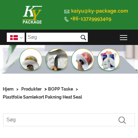

kaiyu@ky-package.com
+86-13729993409


Ski

>
Hjem
>
Produkter
BOPP Taske
>
Plastfolie Samlekort Pakning Heat Seal