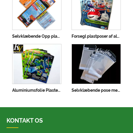
Selvklæbende Opp plastpose med header
Forsegl plastposer af aluminiumsfolie
Aluminiumsfolie Plastemballageposer til legetøj
Selvklæbende pose med header med header
KONTAKT OS