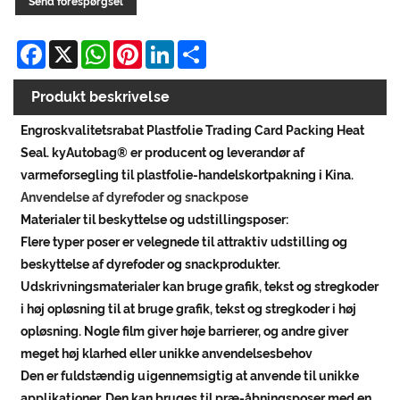
Send forespørgsel
Facebook
X
WhatsApp
Pinterest
LinkedIn
Share
Produkt beskrivelse
Engroskvalitetsrabat Plastfolie Trading Card Packing Heat
Seal. kyAutobag® er producent og leverandør af
varmeforsegling til plastfolie-handelskortpakning i Kina.
Anvendelse af dyrefoder og snackpose
Materialer til beskyttelse og udstillingsposer:
Flere typer poser er velegnede til attraktiv udstilling og
beskyttelse af dyrefoder og snackprodukter.
Udskrivningsmaterialer kan bruge grafik, tekst og stregkoder
i høj opløsning til at bruge grafik, tekst og stregkoder i høj
opløsning. Nogle film giver høje barrierer, og andre giver
meget høj klarhed eller unikke anvendelsesbehov
Den er fuldstændig uigennemsigtig at anvende til unikke
applikationer. Den kan bruges til præ-åbningsposer med en