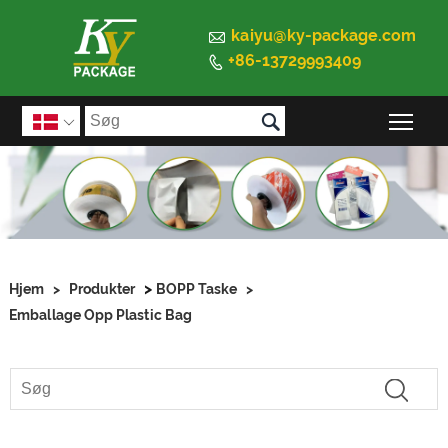

kaiyu@ky-package.com
+86-13729993409


Ski

>
Hjem
>
Produkter
BOPP Taske
>
Emballage Opp Plastic Bag