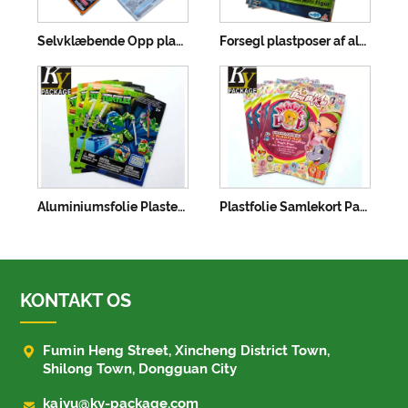
Selvklæbende Opp plastpose med header
Forsegl plastposer af aluminiumsfolie
Aluminiumsfolie Plastemballageposer til legetøj
Plastfolie Samlekort Pakning Heat Seal
KONTAKT OS

Fumin Heng Street, Xincheng District Town,
Shilong Town, Dongguan City

kaiyu@ky-package.com