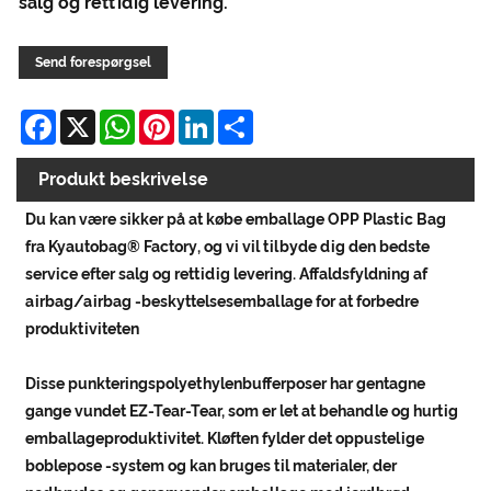
salg og rettidig levering.
Send forespørgsel
Facebook
X
WhatsApp
Pinterest
LinkedIn
Share
Produkt beskrivelse
Du kan være sikker på at købe emballage OPP Plastic Bag
fra Kyautobag® Factory, og vi vil tilbyde dig den bedste
service efter salg og rettidig levering. Affaldsfyldning af
airbag/airbag -beskyttelsesemballage for at forbedre
produktiviteten
Disse punkteringspolyethylenbufferposer har gentagne
gange vundet EZ-Tear-Tear, som er let at behandle og hurtig
emballageproduktivitet. Kløften fylder det oppustelige
boblepose -system og kan bruges til materialer, der