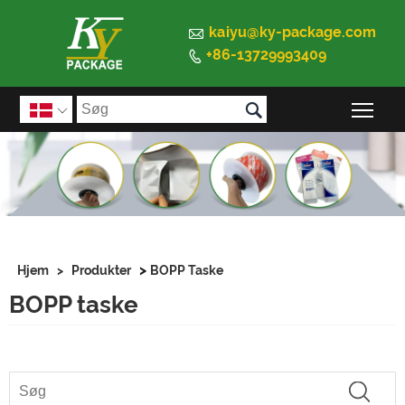

kaiyu@ky-package.com
+86-13729993409


Ski

>
Hjem
>
Produkter
BOPP Taske
BOPP taske