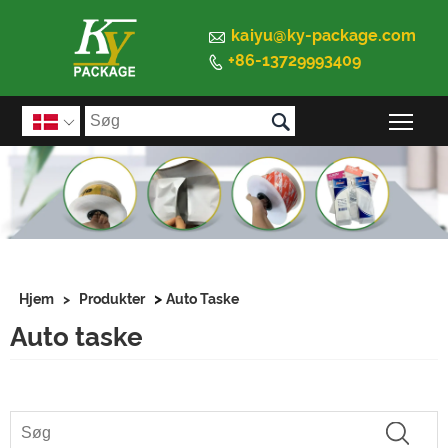

kaiyu@ky-package.com
+86-13729993409


Ski

>
Hjem
>
Produkter
Auto Taske
Auto taske