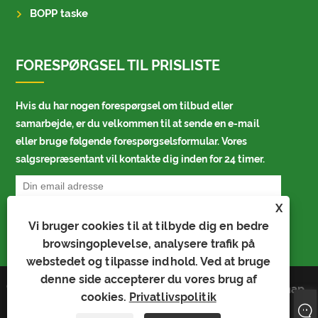
BOPP taske
FORESPØRGSEL TIL PRISLISTE
Hvis du har nogen forespørgsel om tilbud eller
samarbejde, er du velkommen til at sende en e-mail
eller bruge følgende forespørgselsformular. Vores
salgsrepræsentant vil kontakte dig inden for 24 timer.
X
Vi bruger cookies til at tilbyde dig en bedre
browsingoplevelse, analysere trafik på
webstedet og tilpasse indhold. Ved at bruge
denne side accepterer du vores brug af
Copyright © 2023 Kaiyu Package
Links
Sitemap
cookies.
Privatlivspolitik
Industry Co., Limited - Auto Bag, Bopp
RSS
XML
Bag, Auto Packing Bag - Alle rettigheder