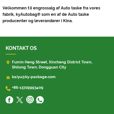
Velkommen til engrossalg af Auto taske fra vores
fabrik, kyAutobag® som en af ​​de Auto taske
producenter og leverandører i Kina.
KONTAKT OS

Fumin Heng Street, Xincheng District Town,
Shilong Town, Dongguan City

kaiyu@ky-package.com

+86-13729993409