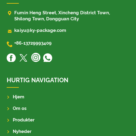

Fumin Heng Street, Xincheng District Town,
Shilong Town, Dongguan City

kaiyu@ky-package.com

+86-13729993409
HURTIG NAVIGATION
Hjem
Om os
Produkter
Nyheder