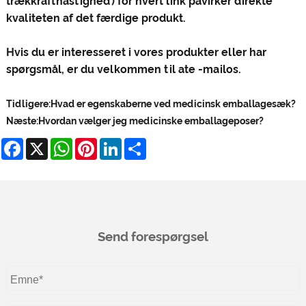
trækkrafthastighed) for hvert link påvirker direkte
kvaliteten af ​​det færdige produkt.
Hvis du er interesseret i vores produkter eller har
spørgsmål, er du velkommen til at
e -mail
os.
Tidligere:
Hvad er egenskaberne ved medicinsk emballagesæk?
Næste:
Hvordan vælger jeg medicinske emballageposer?
Facebook
X
WhatsApp
Pinterest
LinkedIn
Share
Send forespørgsel