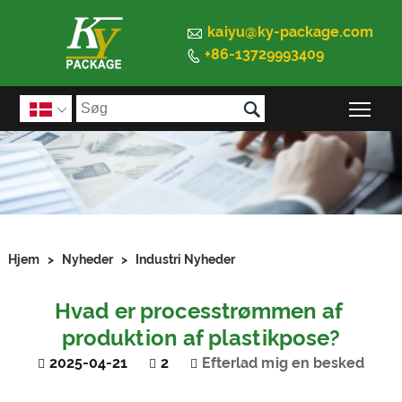

kaiyu@ky-package.com
+86-13729993409


Ski

Hjem
>
Nyheder
>
Industri Nyheder
Hvad er processtrømmen af ​​
produktion af plastikpose?
2025-04-21
2
Efterlad mig en besked