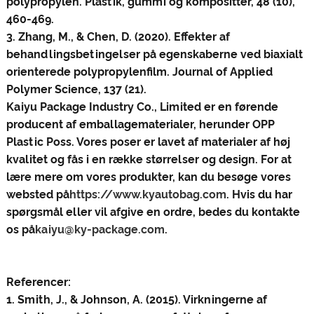
polypropylen. Plastik, gummi og kompositter, 48 (10),
460-469.
3. Zhang, M., & Chen, D. (2020). Effekter af
behandlingsbetingelser på egenskaberne ved biaxialt
orienterede polypropylenfilm. Journal of Applied
Polymer Science, 137 (21).
Kaiyu Package Industry Co., Limited er en førende
producent af emballagematerialer, herunder OPP
Plastic Poss. Vores poser er lavet af materialer af høj
kvalitet og fås i en række størrelser og design. For at
lære mere om vores produkter, kan du besøge vores
websted på
https://www.kyautobag.com
. Hvis du har
spørgsmål eller vil afgive en ordre, bedes du kontakte
os på
kaiyu@ky-package.com
.
Referencer:
1. Smith, J., & Johnson, A. (2015). Virkningerne af