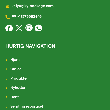

kaiyu@ky-package.com

+86-13729993409
HURTIG NAVIGATION
Hjem
Om os
Produkter
Nyheder
Hent
Send forespørgsel