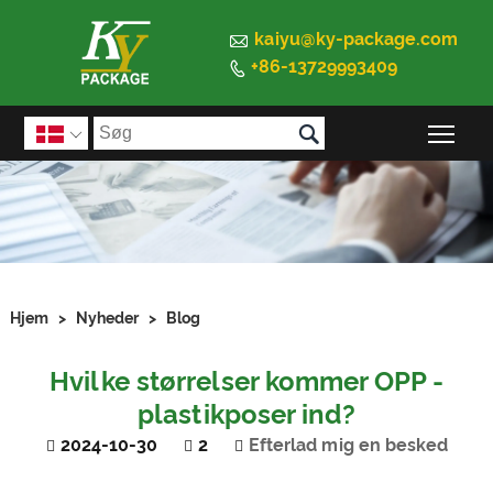

kaiyu@ky-package.com
+86-13729993409


Ski

Hjem
>
Nyheder
>
Blog
Hvilke størrelser kommer OPP -
plastikposer ind?
2024-10-30
2
Efterlad mig en besked