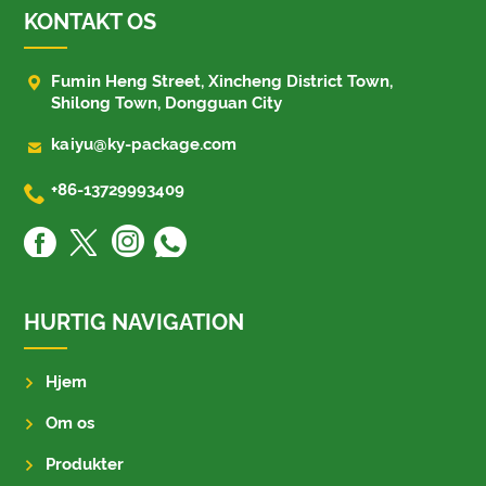
KONTAKT OS

Fumin Heng Street, Xincheng District Town,
Shilong Town, Dongguan City

kaiyu@ky-package.com

+86-13729993409
HURTIG NAVIGATION
Hjem
Om os
Produkter