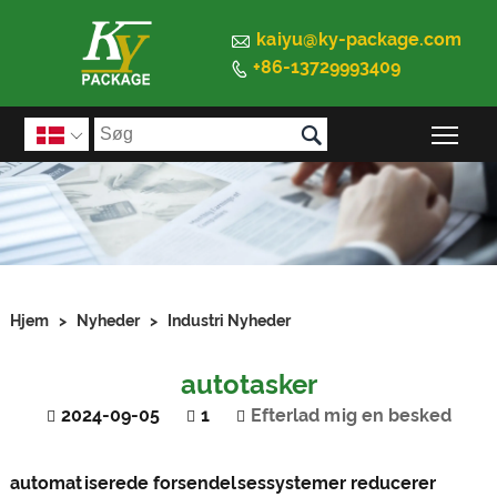

kaiyu@ky-package.com
+86-13729993409


Ski

Hjem
>
Nyheder
>
Industri Nyheder
autotasker
2024-09-05
1
Efterlad mig en besked
automatiserede forsendelsessystemer reducerer