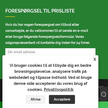
FORESPØRGSEL TIL PRISLISTE
Hvis du har nogen forespørgsel om tilbud eller
samarbejde, er du velkommen til at sende en e-mail
eller bruge følgende forespørgselsformular. Vores
salgsrepræsentant vil kontakte dig inden for 24 timer.
X
Vi bruger cookies til at tilbyde dig en bedre
browsingoplevelse, analysere trafik på
webstedet og tilpasse indhold. Ved at bruge
denne side accepterer du vores brug af
Copyright © 2023 Kaiyu Package
Links
Sitemap
cookies.
Privatlivspolitik
Industry Co., Limited - Auto Bag, Bopp
RSS
XML
Bag, Auto Packing Bag - Alle rettigheder
Privatlivspolitik
forbeholdes
Afvise
Acceptere
whatsapp
E-mail