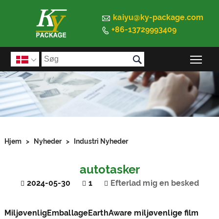

kaiyu@ky-package.com
+86-13729993409


Ski

Hjem
>
Nyheder
>
Industri Nyheder
autotasker
2024-05-30
1
Efterlad mig en besked
Miljøvenlig
Emballage
EarthAware miljøvenlige film