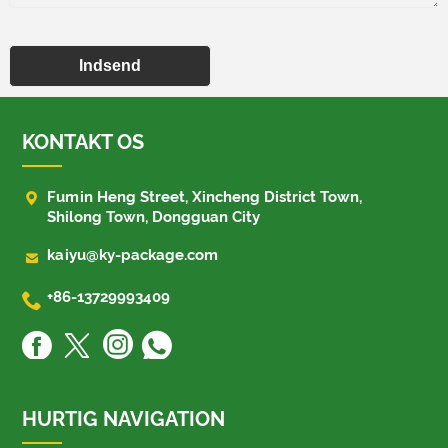
Indsend
KONTAKT OS

Fumin Heng Street, Xincheng District Town,
Shilong Town, Dongguan City

kaiyu@ky-package.com

+86-13729993409
HURTIG NAVIGATION