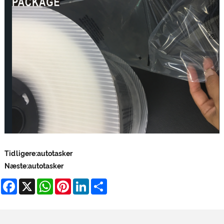
Tidligere:
autotasker
Næste:
autotasker
Facebook
X
WhatsApp
Pinterest
LinkedIn
Share