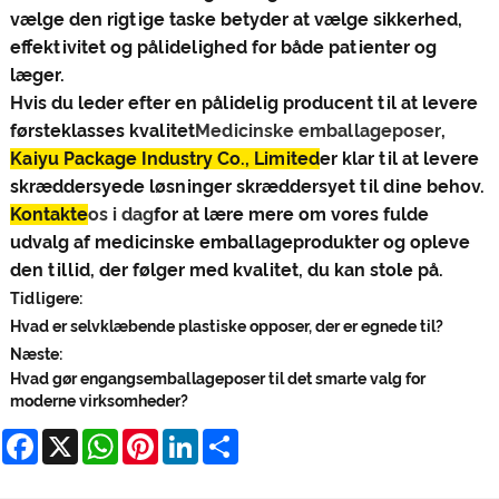
vælge den rigtige taske betyder at vælge sikkerhed,
effektivitet og pålidelighed for både patienter og
læger.
Hvis du leder efter en pålidelig producent til at levere
førsteklasses kvalitet
Medicinske emballageposer
,
Kaiyu Package Industry Co., Limited
er klar til at levere
skræddersyede løsninger skræddersyet til dine behov.
Kontakte
os i dag
for at lære mere om vores fulde
udvalg af medicinske emballageprodukter og opleve
den tillid, der følger med kvalitet, du kan stole på.
Tidligere:
Hvad er selvklæbende plastiske opposer, der er egnede til?
Næste:
Hvad gør engangsemballageposer til det smarte valg for
moderne virksomheder?
Facebook
X
WhatsApp
Pinterest
LinkedIn
Share