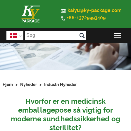

kaiyu@ky-package.com
+86-13729993409


Ski

Hjem
>
Nyheder
>
Industri Nyheder
Hvorfor er en medicinsk
emballagepose så vigtig for
moderne sundhedssikkerhed og
sterilitet?