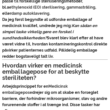
passe til forskellige steriliseringsmetoder,
bl.a
ethylenoxid (EO) sterilisering
,
gammastråling
,
eller
damp autoklavering
.
Da jeg først begyndte at udforske emballage af
medicinsk kvalitet, undrede jeg mig:
Kan sådan en
simpel taske virkelig gøre en forskel i
sundhedssikkerheden?
Svaret blev klart efter at have
været vidne til, hvordan kontamineringskontrol direkte
påvirker patienternes udfald. Pålidelig emballage
redder bogstaveligt talt liv.
Hvordan virker en medicinsk
emballagepose for at beskytte
steriliteten?
Arbejdsprincippet for en
Medicinsk
emballagepose
drejer sig om at skabe en forseglet
barriere, der forhindrer mikroorganismer, støv og andre
forurenende stoffer i at trænge ind. Disse tasker har