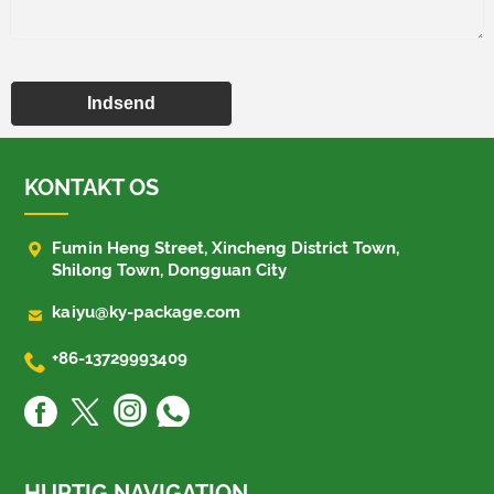
Indsend
KONTAKT OS

Fumin Heng Street, Xincheng District Town,
Shilong Town, Dongguan City

kaiyu@ky-package.com

+86-13729993409
HURTIG NAVIGATION