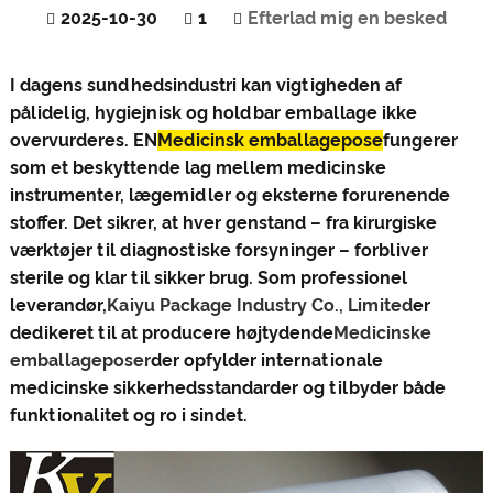
2025-10-30
1
Efterlad mig en besked
I dagens sundhedsindustri kan vigtigheden af ​​
pålidelig, hygiejnisk og holdbar emballage ikke
overvurderes. EN
Medicinsk emballagepose
fungerer
som et beskyttende lag mellem medicinske
instrumenter, lægemidler og eksterne forurenende
stoffer. Det sikrer, at hver genstand – fra kirurgiske
værktøjer til diagnostiske forsyninger – forbliver
sterile og klar til sikker brug. Som professionel
leverandør,
Kaiyu Package Industry Co., Limited
er
dedikeret til at producere højtydende
Medicinske
emballageposer
der opfylder internationale
medicinske sikkerhedsstandarder og tilbyder både
funktionalitet og ro i sindet.