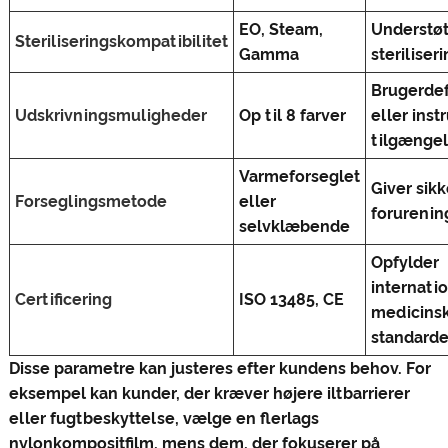
EO, Steam,
Understøt
Steriliseringskompatibilitet
Gamma
steriliser
Brugerdef
Udskrivningsmuligheder
Op til 8 farver
eller inst
tilgængel
Varmeforseglet
Giver sikk
Forseglingsmetode
eller
forurenin
selvklæbende
Opfylder
internati
Certificering
ISO 13485, CE
medicins
standarde
Disse parametre kan justeres efter kundens behov. For
eksempel kan kunder, der kræver højere iltbarrierer
eller fugtbeskyttelse, vælge en flerlags
nylonkompositfilm, mens dem, der fokuserer på