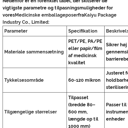
Nedenfor er en forenklet tabel, der skitserer de
vigtigste parametre og tilpasningsmuligheder for
vores
Medicinske emballageposer
fra
Kaiyu Package
Industry Co., Limited
:
Parameter
Specifikation
Beskrivel
PET/PE, PA/PE
Sikrer høj
eller papir/film
Materiale sammensætning
gennemsi
af medicinsk
barriereb
kvalitet
Justeret f
Tykkelsesområde
60-120 mikron
holdbarh
steriliser
Tilpasset
(bredde 80–
Passer til
Tilgængelige størrelser
600 mm,
instrumen
længde op til
enheder
1000 mm)