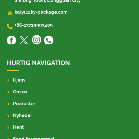
Shilong Town, Dongguan City

kaiyu@ky-package.com

+86-13729993409
HURTIG NAVIGATION
Hjem
Om os
Produkter
Nyheder
Hent