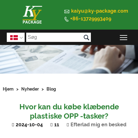

kaiyu@ky-package.com
+86-13729993409


Ski

Hjem
>
Nyheder
>
Blog
Hvor kan du købe klæbende
plastiske OPP -tasker?
2024-10-04
11
Efterlad mig en besked